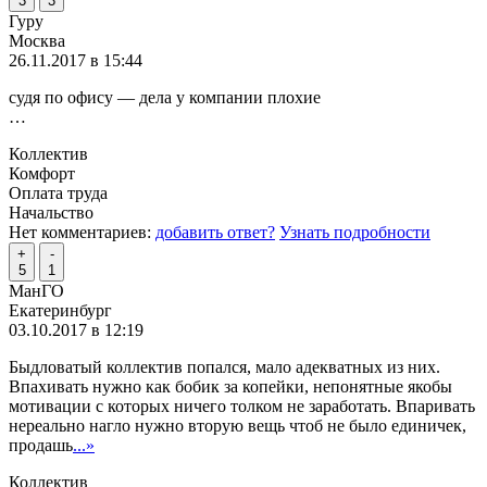
3
3
Гуру
Москва
26.11.2017 в 15:44
судя по офису — дела у компании плохие
…
Коллектив
Комфорт
Оплата труда
Начальство
Нет комментариев:
добавить ответ?
Узнать подробности
+
-
5
1
МанГО
Екатеринбург
03.10.2017 в 12:19
Быдловатый коллектив попался, мало адекватных из них.
Впахивать нужно как бобик за копейки, непонятные якобы
мотивации с которых ничего толком не заработать. Впаривать
нереально нагло нужно вторую вещь чтоб не было единичек,
продашь
...»
Коллектив