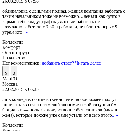
26.03.2015 в 07:58
обдираловка с деньгами полная..жадная компания!работать с
таким начальником тоже не возможно…деньги как будто в
карман себе кладут,график ужасный.работать не
возможно,работали с 9:30 и работали,нет блин теперь с 9
утра,а кто
...»
Коллектив
Комфорт
Оплата труда
Начальство
Нет комментариев:
добавить ответ?
Читать далее
+
-
5
3
МанГО
Москва
22.02.2015 в 06:35
Зп в конверте, соответственно, ее в любой момент могут
понизить «в связи с тяжелой экономической ситуацией».
Социалки — ноль. Самодурство и собственников (муж и
жена), которые похоже уже сами устали от всего этого
...»
Коллектив
Комфорт