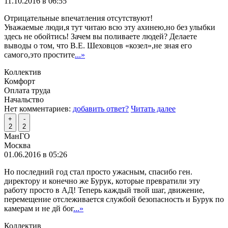
11.10.2016 в 06:55
Отрицательные впечатления отсутствуют!
Уважаемые люди,я тут читаю всю эту ахинею,но без улыбки
здесь не обойтись! Зачем вы поливаете людей? Делаете
выводы о том, что В.Е. Шеховцов «козел»,не зная его
самого,это простите
...»
Коллектив
Комфорт
Оплата труда
Начальство
Нет комментариев:
добавить ответ?
Читать далее
+
-
2
2
МанГО
Москва
01.06.2016 в 05:26
Но последний год стал просто ужасным, спасибо ген.
директору и конечно же Бурук, которые превратили эту
работу просто в АД! Теперь каждый твой шаг, движение,
перемещение отслеживается службой безопасность и Бурук по
камерам и не дй бог
...»
Коллектив