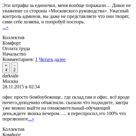
Эти штрафы за единички, меня вообще поражали… Дикое не
уважение со стороны «Московского руководства». Ужасный
контроль админов, вы даже не представляете что они творят,
сами себе хозяева, и попробуй поспорь.
...»
Коллектив
Комфорт
Оплата труда
Начальство
Комментариев:
1
Читать далее
+
-
4
2
darkside
Москва
28.11.2015 в 02:34
офис просто бомбоубежище.. где склад,там и офис. всё вроде
ничего,доходчиво объяснили. сказали что подходите, завтра
уже можно выйти на ознакомительный-обучающий
день,ждите звонка вечером….. я переспросил,это 100% что
перезвоните
...»
Коллектив
Комфорт