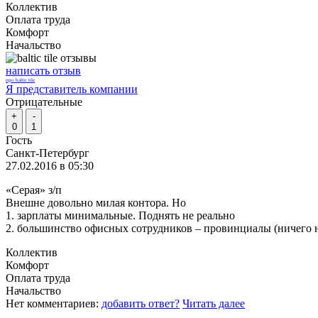
Коллектив
Оплата труда
Комфорт
Начальство
написать отзыв
про baltic tile
Я представитель компании
Отрицательные
+
-
0
1
Гость
Санкт-Петербург
27.02.2016 в 05:30
«Серая» з/п
Внешне довольно милая контора. Но
1. зарплаты минимальные. Поднять не реально
2. большинство офисных сотрудников – провинциалы (ничего н
Коллектив
Комфорт
Оплата труда
Начальство
Нет комментариев:
добавить ответ?
Читать далее