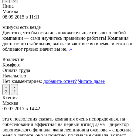
3
0
Нина
Москва
08.09.2015 в 11:11
минусы есть везде
Для того, что бы остались положительные отзывы о любой
компании — сами научитесь правильно работать! Компания
достаточно стабильная, выплачивают все во время.. и если вас
обливают грязью значит вы не
...»
Коллектив
Комфорт
Оплата труда
Начальство
Нет комментариев:
добавить ответ?
Читать далее
+
-
2
2
Ксения
Москва
05.07.2015 в 14:42
эта с позволения сказать компания очень непорядочная. на
собеседовании эффектная на первый взгляд дама – директор
воронежского филиала, жана леонидовна ожогова – спросила
меня о декрете. оно и понятно, подумала я сначала, возраст