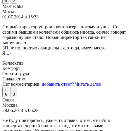
4
2
Mashechka
Москва
01.07.2014 в 15:33
Cтарый директор устроил концлагерь, потому и ушла. Со
своими бывшими коллегами общаюсь иногда, сейчас говорят
гораздо лучше стало. Новый директор так гайки не
закручивает.
ЗП не полностью официальная, это да, имеет место.
Я
...»
Коллектив
Комфорт
Оплата труда
Начальство
Нет комментариев:
добавить ответ?
Читать далее
+
-
6
3
Ольга
Москва
28.06.2014 в 06:28
Не буду повторяться, уже есть отзывы о том, что з/п в
конвертах, черный нал и т. п. под этими отзывами
подписываюсь. Интересен тот факт, что компания