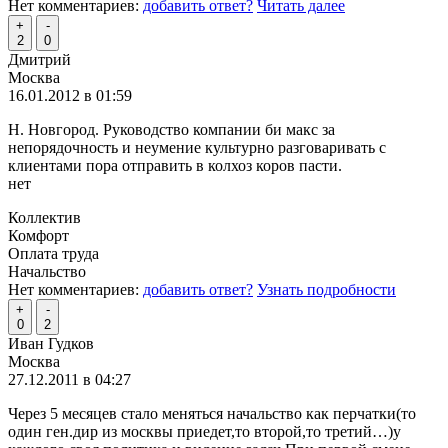
Нет комментариев:
добавить ответ?
Читать далее
+
-
2
0
Дмитрий
Москва
16.01.2012 в 01:59
Н. Новгород. Руководство компании би макс за
непорядочность и неумение культурно разговаривать с
клиентами пора отправить в колхоз коров пасти.
нет
Коллектив
Комфорт
Оплата труда
Начальство
Нет комментариев:
добавить ответ?
Узнать подробности
+
-
0
2
Иван Гудков
Москва
27.12.2011 в 04:27
Через 5 месяцев стало меняться начальство как перчатки(то
один ген.дир из москвы приедет,то второй,то третий…)у