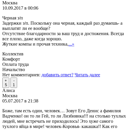
Москва
10.09.2017 в 00:06
Черная з/п
Задержки з/п. Поскольку она черная, каждый раз думаешь- а
выплатят ли ее вообще?
Отсутствие благодарности за ваш труд и достижения. Всегда
все плохо, даже когда хорошо.
Жуткие компы и прочая техника,
...»
Коллектив
Комфорт
Оплата труда
Начальство
Нет комментариев:
добавить ответ?
Читать далее
+
-
5
1
Алиса
Москва
05.07.2017 в 21:38
Боже, там есть один, человек… Зовут Его Денис а фамилия
Вадченко! он то ли Гей, то ли Лизбиянка!!! на столько тухлых
людей, мне встречать не приходилось! Это хуже самого
тухлого яйца в мире! человек-Коровья- какашка!! Как его