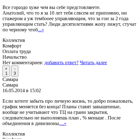
Все гораздо хуже чем вы себе предстовляеете.
Анатолий, что то я за 10 лет тебя слвсем не припомню, ни
стажером а уж тембооее управляющим, что за гон за 2 года
управляющим стать? Люди десятилетиями жопу лижут, стучат
по черному чтоб
...»
Коллектив
Комфорт
Оплата труда
Начальство
Нет комментариев:
добавить ответ?
Читать далее
+
-
1
3
Самара
Самара
16.05.2014 в 15:02
Если хотите забыть про личную жизнь, то добро пожаловать,
график меняется без конца! Планы ставят завышенные,
вообще не учитывают что ТЦ на грани закрытия,
следовательно не выполняешь план , % меньше . После
объединения в дивизионы,
...»
Коллектив