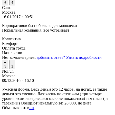
6
4
Саша
Москва
16.01.2017 в 00:51
Корпоративов бы побольше для молодежи
Нормальная компания, все устраивает
Коллектив
Комфорт
Оплата труда
Начальство
Нет комментариев:
добавить ответ?
Узнать подробности
+
-
3
1
NoFun
Москва
09.12.2016 в 16:10
Ужасная форма. Весь день,а это 12 часов, на ногах, за такие
деньги это смешно. Лазакаешь по стелажам ( три четыре
уровня. если навернешься мало не покажеться) там пыль ( и
тараканы) Обещают начальную з/п 28 000, не фига.
Обманывают. в
...»