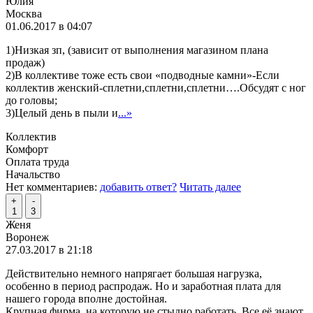
Юлия
Москва
01.06.2017 в 04:07
1)Низкая зп, (зависит от выполнения магазином плана
продаж)
2)В коллективе тоже есть свои «подводные камни»-Если
коллектив женский-сплетни,сплетни,сплетни….Обсудят с ног
до головы;
3)Целый день в пыли и
...»
Коллектив
Комфорт
Оплата труда
Начальство
Нет комментариев:
добавить ответ?
Читать далее
+
-
1
3
Женя
Воронеж
27.03.2017 в 21:18
Действительно немного напрягает большая нагрузка,
особенно в период распродаж. Но и заработная плата для
нашего города вполне достойная.
Крупная фирма, на которую не стыдно работать. Все её знают,