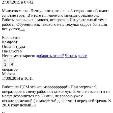
27.07.2015 в 07:42
Минусов много.Начну с того, что на собеседовании обещают
золотые горы. В итоге з.п. намного меньше обещанной.
Работы очень очень много, все срочно.Изнурительный темп
работы. Обучения как такового нет. Текучка кадров большая
все учатся
...»
Коллектив
Комфорт
Оплата труда
Начальство
Нет комментариев:
добавить ответ?
Читать далее
+
-
1
4
оператор
Москва
17.08.2014 в 16:11
Работа на ЦСМ это кошмаррррррррр!!! При загрузке 9
операторов в смену работают максимум 6, многие клиенты не
могут дозвониться по 30 мин, не говорю уже о
несвоевременной ( с задержкой до 20 мин) передачей тревог. В
2010 году новый
...»