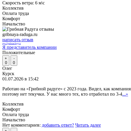
Скорость ветра:
6 м\с
Коллектив
Оплата труда
Комфорт
Начальство
gribnaya-raduga.ru
написать отзыв
про Грибная Радуга
Я представитель компании
Положительные
+
-
0
0
Олег
Курск
01.07.2026 в 15:42
Работаю на «Грибной радуге» с 2023 года. Видел, как компания
поэтому нет текучки. У нас много тех, кто отработал по 3-4
...»
Коллектив
Комфорт
Оплата труда
Начальство
Нет комментариев:
добавить ответ?
Читать далее
+
-