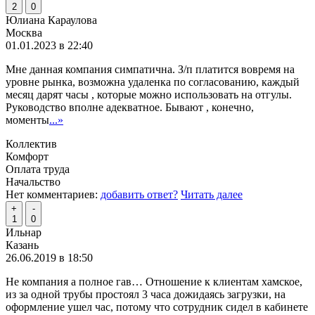
2
0
Юлиана Караулова
Москва
01.01.2023 в 22:40
Мне данная компания симпатична. З/п платится вовремя на
уровне рынка, возможна удаленка по согласованию, каждый
месяц дарят часы , которые можно использовать на отгулы.
Руководство вполне адекватное. Бывают , конечно,
моменты
...»
Коллектив
Комфорт
Оплата труда
Начальство
Нет комментариев:
добавить ответ?
Читать далее
+
-
1
0
Ильнар
Казань
26.06.2019 в 18:50
Не компания а полное гав… Отношение к клиентам хамское,
из за одной трубы простоял 3 часа дожидаясь загрузки, на
оформление ушел час, потому что сотрудник сидел в кабинете