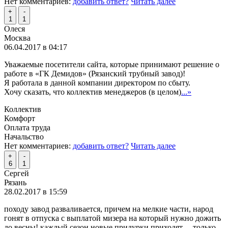
Нет комментариев:
добавить ответ?
Читать далее
+
-
1
1
Олеся
Москва
06.04.2017 в 04:17
Уважаемые посетители сайта, которые принимают решение о
работе в «ГК Демидов» (Рязанский трубный завод)!
Я работала в данной компании директором по сбыту.
Хочу сказать, что коллектив менеджеров (в целом)
...»
Коллектив
Комфорт
Оплата труда
Начальство
Нет комментариев:
добавить ответ?
Читать далее
+
-
6
1
Сергей
Рязань
28.02.2017 в 15:59
походу завод разваливается, причем на мелкие части, народ
гонят в отпуска с выплатой мизера на который нужно дожить
до весны! каждый сезон новые придурки приходят… только