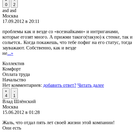
+
-
0
2
asd asd
Москва
17.09.2012 в 20:11
проблемы как и везде со «всезнайками» и интриганами,
которые егозят много. А прижми такого(такую) к стенке, так и
сольется.. Когда покажешь, что тебе пофиг на его статус, тогда
зауважают. Собственно, как и везде
не
...»
Коллектив
Комфорт
Оплата труда
Начальство
Нет комментариев:
добавить ответ?
Читать далее
+
-
4
1
Влад Шлёнский
Москва
15.06.2012 в 01:28
Жаль, что отдал пять лет своей жизни этой компании!
Они есть