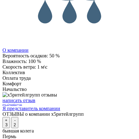
О компании
Вероятность осадков:
50 %
Влажность:
100 %
Скорость ветра:
1 м\с
Коллектив
Оплата труда
Комфорт
Начальство
написать отзыв
про х5ритейлгрупп
Я представитель компании
ОТЗЫВЫ о компании х5ритейлгрупп
+
-
3
2
бывшая колега
Пермь