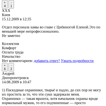
+
-
4
1
XXX
Киев
15.12.2009 в 12:35
Отдел персонала хамы во главе с Цибиногой Еленой.Это по
меньшей мере непрофессионалоно.
Не заметно
Коллектив
Комфорт
Оплата труда
Начальство
Нет комментариев:
добавить ответ?
Узнать подробности
+
-
6
2
Андрей
Днепропетровск
14.08.2009 в 10:47
1) Паскудные охранники, тварьё и падло, до сих пор не могу
их простить за то, что эти суки задержали меня.
Охранники — такая мразота, хотя начальник охраны вроде
нормальный мужик, то его подчиненные — просто