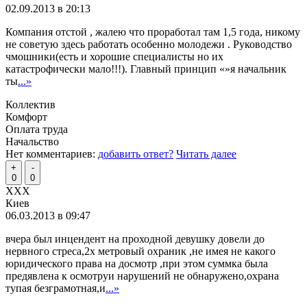
02.09.2013 в 20:13
Компания отстой , жалею что проработал там 1,5 года, никому
не советую здесь работать особенно молодежи . Руководство
чмошники(есть и хорошие специалисты но их
катастрофически мало!!!). Главный принцип «»я начальник
ты
...»
Коллектив
Комфорт
Оплата труда
Начальство
Нет комментариев:
добавить ответ?
Читать далее
+
-
0
0
XXX
Киев
06.03.2013 в 09:47
вчера был инцендент на проходной девушку довели до
нервного стреса,2х метровый охраник ,не имея не какого
юридического права на досмотр ,при этом суммка была
предявлена к осмотруи нарушений не обнаружено,охрана
тупая безграмотная,и
...»