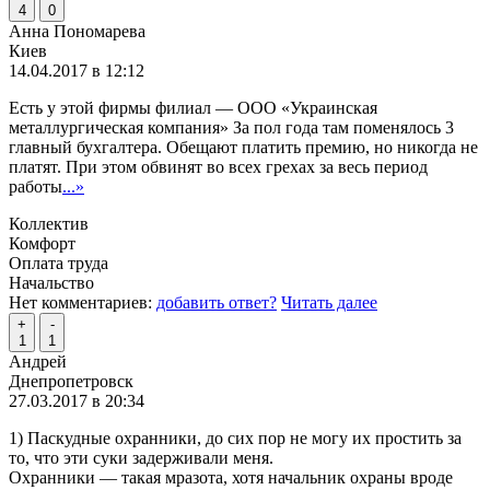
4
0
Анна Пономарева
Киев
14.04.2017 в 12:12
Есть у этой фирмы филиал — ООО «Украинская
металлургическая компания» За пол года там поменялось 3
главный бухгалтера. Обещают платить премию, но никогда не
платят. При этом обвинят во всех грехах за весь период
работы
...»
Коллектив
Комфорт
Оплата труда
Начальство
Нет комментариев:
добавить ответ?
Читать далее
+
-
1
1
Андрей
Днепропетровск
27.03.2017 в 20:34
1) Паскудные охранники, до сих пор не могу их простить за
то, что эти суки задерживали меня.
Охранники — такая мразота, хотя начальник охраны вроде