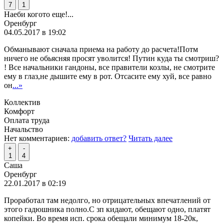
7
1
Наеби когото еще!...
Оренбург
04.05.2017 в 19:02
Обманывают сначала приема на работу до расчета!Потм
ничего не обьясняя просят уволится! Путин куда ты смотриш?
! Все начальники гандоны, все правители козлы, не смотрите
ему в глаз,не дышите ему в рот. Отсасите ему хуй, все равно
он
...»
Коллектив
Комфорт
Оплата труда
Начальство
Нет комментариев:
добавить ответ?
Читать далее
+
-
1
4
Саша
Оренбург
22.01.2017 в 02:19
Проработал там недолго, но отрицательных впечатлений от
этого гадюшника полно.С зп кидают, обещают одно, платят
копейки. Во время исп. срока обещали минимум 18-20к,