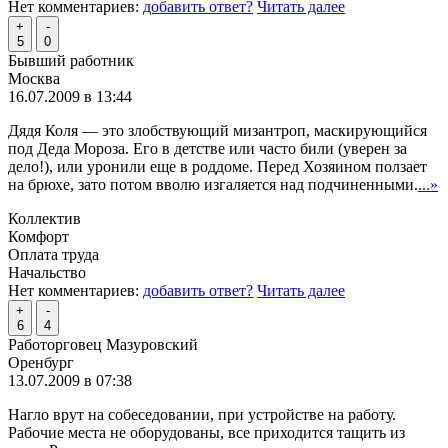
Нет комментариев:
добавить ответ?
Читать далее
+
-
5
0
Бывший работник
Москва
16.07.2009 в 13:44
Дядя Коля — это злобствующий мизантроп, маскирующийся
под Деда Мороза. Его в детстве или часто били (уверен за
дело!), или уронили еще в роддоме. Перед Хозяином ползает
на брюхе, зато потом вволю изгаляется над подчиненными.
...»
Коллектив
Комфорт
Оплата труда
Начальство
Нет комментариев:
добавить ответ?
Читать далее
+
-
6
4
Работорговец Мазуровский
Оренбург
13.07.2009 в 07:38
Нагло врут на собеседовании, при устройстве на работу.
Рабочие места не оборудованы, все приходится тащить из