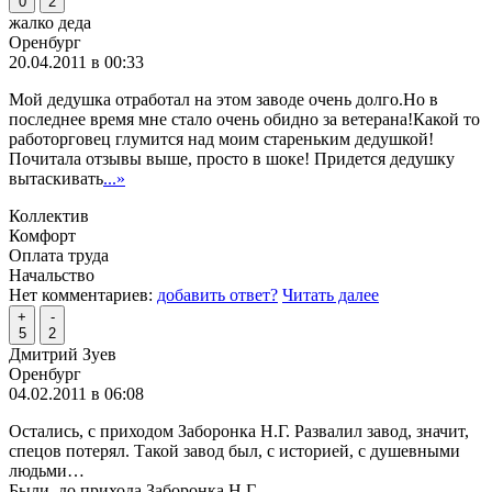
0
2
жалко деда
Оренбург
20.04.2011 в 00:33
Мой дедушка отработал на этом заводе очень долго.Но в
последнее время мне стало очень обидно за ветерана!Какой то
работорговец глумится над моим стареньким дедушкой!
Почитала отзывы выше, просто в шоке! Придется дедушку
вытаскивать
...»
Коллектив
Комфорт
Оплата труда
Начальство
Нет комментариев:
добавить ответ?
Читать далее
+
-
5
2
Дмитрий Зуев
Оренбург
04.02.2011 в 06:08
Остались, с приходом Заборонка Н.Г. Развалил завод, значит,
спецов потерял. Такой завод был, с историей, с душевными
людьми…
Были, до прихода Заборонка Н.Г.,