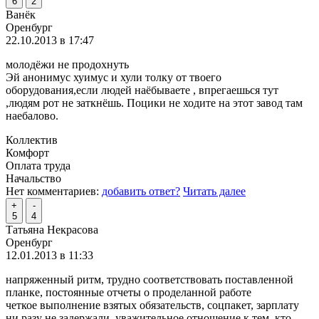
6
2
Ванёк
Оренбург
22.10.2013 в 17:47
молодёжи не продохнуть
Эй анонимус хуимус и хули толку от твоего
оборудования,если людей наёбываете , впрегаешься тут
,людям рот не заткнёшь. Поцики не ходите на этот завод там
наебалово.
Коллектив
Комфорт
Оплата труда
Начальство
Нет комментариев:
добавить ответ?
Читать далее
+
-
5
4
Татьяна Некрасова
Оренбург
12.01.2013 в 11:33
напряженный ритм, трудно соответствовать поставленной
планке, постоянные отчеты о проделанной работе
четкое выполнение взятых обязательств, соцпакет, зарплату
ни разу не задержали, уважительное отношение к тем, кто