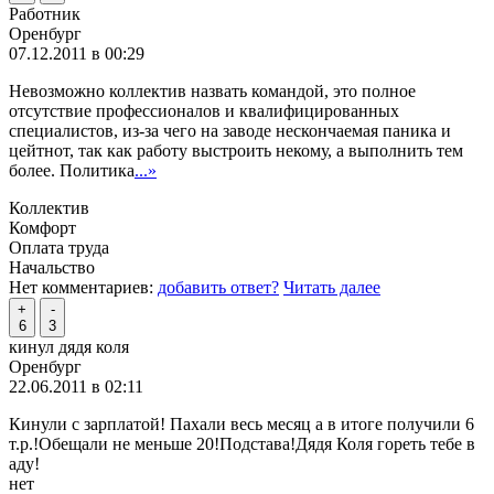
Работник
Оренбург
07.12.2011 в 00:29
Невозможно коллектив назвать командой, это полное
отсутствие профессионалов и квалифицированных
специалистов, из-за чего на заводе нескончаемая паника и
цейтнот, так как работу выстроить некому, а выполнить тем
более. Политика
...»
Коллектив
Комфорт
Оплата труда
Начальство
Нет комментариев:
добавить ответ?
Читать далее
+
-
6
3
кинул дядя коля
Оренбург
22.06.2011 в 02:11
Кинули с зарплатой! Пахали весь месяц а в итоге получили 6
т.р.!Обещали не меньше 20!Подстава!Дядя Коля гореть тебе в
аду!
нет