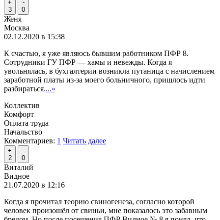
+
-
3
0
Женя
Москва
02.12.2020 в 15:38
К счастью, я уже являюсь бывшим работником ПФР 8.
Сотрудники ГУ ПФР — хамы и невежды. Когда я
увольнялась, в бухгалтерии возникла путаница с начислением
заработной платы из-за моего больничного, пришлось идти
разбираться.
...»
Коллектив
Комфорт
Оплата труда
Начальство
Комментариев:
1
Читать далее
+
-
2
0
Виталий
Видное
21.07.2020 в 12:16
Когда я прочитал теорию свиногенеза, согласно которой
человек произошёл от свиньи, мне показалось это забавным
бредом. Но после посещения ПФР Видное № 8 я понял, что