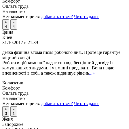
Комфорт
Оплата труда
Начальство
Нет комментариев:
добавить ответ?
Читать далее
+
-
4
4
Ірина
Киев
31.10.2017 в 21:39
деяка фізична втома після робочого дня.. Проте це гарантує
міцний сон :))
Робота в цій компанії надає справді бесцінний досвід: і в
комунікаціях з людьми, і у вмінні продавати. Вона надає
впевненості в собі, а також підвищує рівень
...»
Коллектив
Комфорт
Оплата труда
Начальство
Нет комментариев:
добавить ответ?
Читать далее
+
-
3
1
Женя
Запорожье