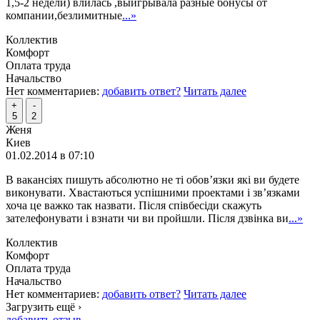
1,5-2 недели) влилась ,выигрывала разные бонусы от
компании,безлимитные
...»
Коллектив
Комфорт
Оплата труда
Начальство
Нет комментариев:
добавить ответ?
Читать далее
+
-
5
2
Женя
Киев
01.02.2014 в 07:10
В вакансіях пишуть абсолютно не ті обов’язки які ви будете
виконувати. Хвастаються успішними проектами і зв’язками
хоча це важко так назвати. Після співбесіди скажуть
зателефонувати і взнати чи ви пройшли. Після дзвінка ви
...»
Коллектив
Комфорт
Оплата труда
Начальство
Нет комментариев:
добавить ответ?
Читать далее
Загрузить ещё ›
добавить отзыв