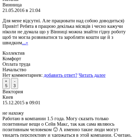
Винница
21.05.2016 в 21:04
Для мене відсутні. Але працювати над собою доводиться)
Привіт! Ребята я працюю декілька місяців і чесно кажучи
ніколи не думала що у Вінниці можна знайти гідну роботу
щоб ти могла розвиватися та заробляти кошти ще й з
швидким
...»
Коллектив
Комфорт
Оплата труда
Начальство
Нет комментариев:
добавить ответ?
Читать далее
+
-
5
3
Виктория
Киев
15.12.2015 в 09:01
не нахожу
Работаю в компании 1.5 года. Могу сказать только
позитивные вещи о Сейв Макс, так как сама являюсь
позитивным человеком 🙂 А именно такие люди могут
увидеть перспективу и удержаться в этой компании. Считаю,