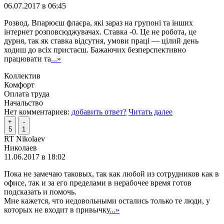
06.07.2017 в 06:45
Розвод. Впарюєш флаєра, які зараз на групоні та інших
інтернет розповсюджувачах. Ставка -0. Це не робота, це
дурня, так як ставка відсутня, умови праці — цілий день
ходиш до всіх пристаєш. Бажаючих безперспективно
працювати та
...»
Коллектив
Комфорт
Оплата труда
Начальство
Нет комментариев:
добавить ответ?
Читать далее
+
-
5
1
RT Nikolaev
Николаев
11.06.2017 в 18:02
Пока не замечаю таковых, так как любой из сотрудников как в
офисе, так и за его пределами в нерабочее время готов
подсказать и помочь.
Мне кажется, что недовольными остались только те люди, у
которых не входит в привычку
...»