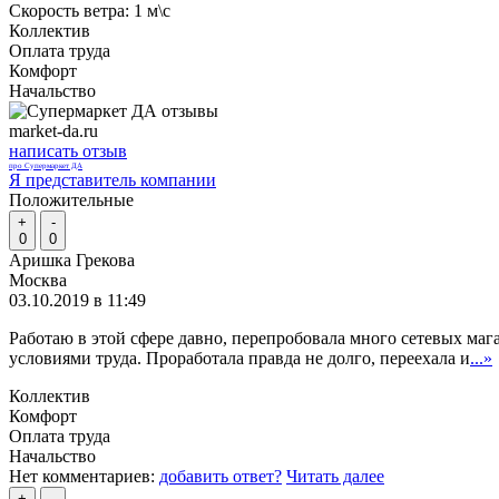
Скорость ветра:
1 м\с
Коллектив
Оплата труда
Комфорт
Начальство
market-da.ru
написать отзыв
про Супермаркет ДА
Я представитель компании
Положительные
+
-
0
0
Аришка Грекова
Москва
03.10.2019 в 11:49
Работаю в этой сфере давно, перепробовала много сетевых ма
условиями труда. Проработала правда не долго, переехала и
...»
Коллектив
Комфорт
Оплата труда
Начальство
Нет комментариев:
добавить ответ?
Читать далее
+
-