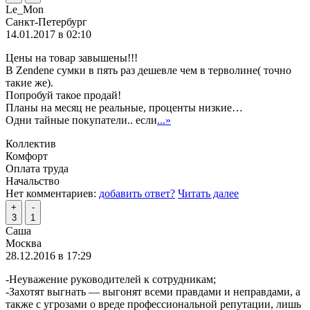
Le_Mon
Санкт-Петербург
14.01.2017 в 02:10
Цены на товар завышены!!!
В Zendene сумки в пять раз дешевле чем в терволине( точно
такие же).
Попробуй такое продай!
Планы на месяц не реальные, проценты низкие…
Одни тайные покупатели.. если
...»
Коллектив
Комфорт
Оплата труда
Начальство
Нет комментариев:
добавить ответ?
Читать далее
+
-
3
1
Саша
Москва
28.12.2016 в 17:29
-Неуважение руководителей к сотрудникам;
-Захотят выгнать — выгонят всеми правдами и неправдами, а
также с угрозами о вреде профессиональной репутации, лишь