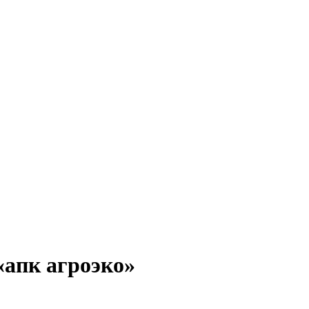
«апк агроэко»