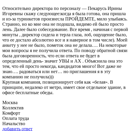
Относительно директора по персоналу — Пекарусь Ирины
Игоревны скажу следующее:когда я была готова, она пришла
и из-за турникетов произнесла ПРОЙДЕМТЕ, мило улыбаясь.
Странно, но ко мне она не подошла, видимо ей было просто
лень. Далее было собеседование. Все время , начиная с первой
минуты , директор сидела и терла глаза, лоб, ощущение было,
что ее достало абсолютно все и я наверное в том числе). Моей
анкету у нее не было, пометок она не делала…. На некоторые
мои вопросы я не получила ответа. По поводу обратной связи
была договоренность, что если ответа не будет в
определенный день- значит УВЫ и АХ . Объяснила она это
тем, что ей просто некогда, кандидатов много! Вот даже не
знаю…. радоваться или нет… но приглашения я в эту
компанию не получила)))
Крупная компания, позиционирует себя как «белая». В
принципе, недалеко от метро, имеет свое отдельное здание, в
офисе бесплатные обеды.
Москва
Коллектив
Комфорт
Оплата труда
Начальство
добавить ответ