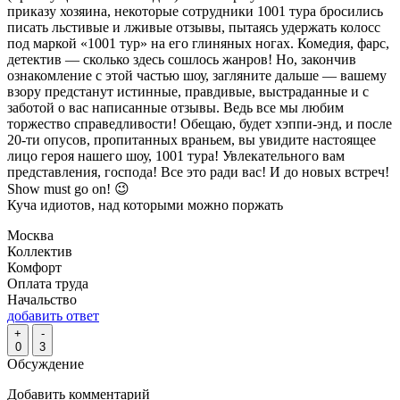
приказу хозяина, некоторые сотрудники 1001 тура бросились
писать льстивые и лживые отзывы, пытаясь удержать колосс
под маркой «1001 тур» на его глиняных ногах. Комедия, фарс,
детектив — сколько здесь сошлось жанров! Но, закончив
ознакомление с этой частью шоу, загляните дальше — вашему
взору предстанут истинные, правдивые, выстраданные и с
заботой о вас написанные отзывы. Ведь все мы любим
торжество справедливости! Обещаю, будет хэппи-энд, и после
20-ти опусов, пропитанных враньем, вы увидите настоящее
лицо героя нашего шоу, 1001 тура! Увлекательного вам
представления, господа! Все это ради вас! И до новых встреч!
Show must go on! 😉
Куча идиотов, над которыми можно поржать
Москва
Коллектив
Комфорт
Оплата труда
Начальство
добавить ответ
+
-
0
3
Обсуждение
Добавить комментарий