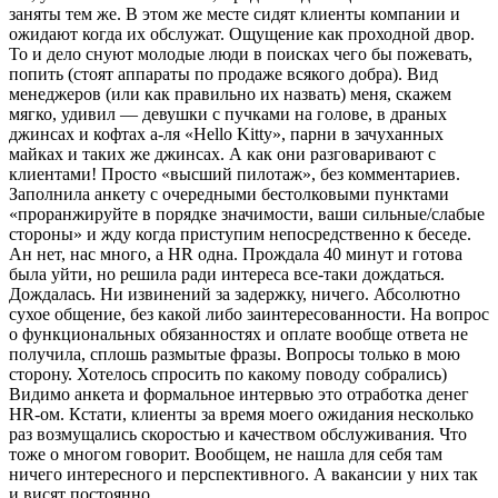
заняты тем же. В этом же месте сидят клиенты компании и
ожидают когда их обслужат. Ощущение как проходной двор.
То и дело снуют молодые люди в поисках чего бы пожевать,
попить (стоят аппараты по продаже всякого добра). Вид
менеджеров (или как правильно их назвать) меня, скажем
мягко, удивил — девушки с пучками на голове, в драных
джинсах и кофтах а-ля «Hello Kitty», парни в зачуханных
майках и таких же джинсах. А как они разговаривают с
клиентами! Просто «высший пилотаж», без комментариев.
Заполнила анкету с очередными бестолковыми пунктами
«проранжируйте в порядке значимости, ваши сильные/слабые
стороны» и жду когда приступим непосредственно к беседе.
Ан нет, нас много, а HR одна. Прождала 40 минут и готова
была уйти, но решила ради интереса все-таки дождаться.
Дождалась. Ни извинений за задержку, ничего. Абсолютно
сухое общение, без какой либо заинтересованности. На вопрос
о функциональных обязанностях и оплате вообще ответа не
получила, сплошь размытые фразы. Вопросы только в мою
сторону. Хотелось спросить по какому поводу собрались)
Видимо анкета и формальное интервью это отработка денег
HR-ом. Кстати, клиенты за время моего ожидания несколько
раз возмущались скоростью и качеством обслуживания. Что
тоже о многом говорит. Вообщем, не нашла для себя там
ничего интересного и перспективного. А вакансии у них так
и висят постоянно.