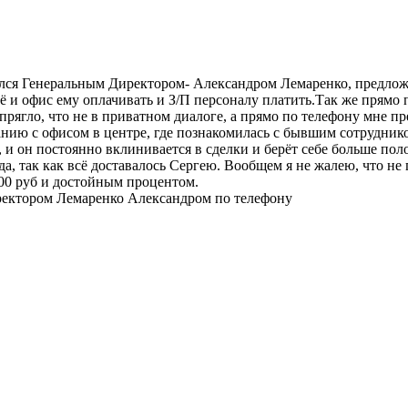
ился Генеральным Директором- Александром Лемаренко, предложи
ещё и офис ему оплачивать и З/П персоналу платить.Так же прям
ягло, что не в приватном диалоге, а прямо по телефону мне пре
анию с офисом в центре, где познакомилась с бывшим сотрудник
 и он постоянно вклинивается в сделки и берёт себе больше по
, так как всё доставалось Сергею. Вообщем я не жалею, что не 
000 руб и достойным процентом.
директором Лемаренко Александром по телефону