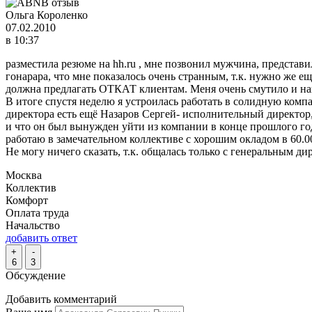
Ольга Короленко
07.02.2010
в 10:37
разместила резюме на hh.ru , мне позвонил мужчина, представ
гонарара, что мне показалось очень странным, т.к. нужно же 
должна предлагать ОТКАТ клиентам. Меня очень смутило и напр
В итоге спустя неделю я устроилась работать в солидную комп
директора есть ещё Назаров Сергей- исполнительный директор,
и что он был вынужден уйти из компании в конце прошлого года
работаю в замечательном коллективе с хорошим окладом в 60.
Не могу ничего сказать, т.к. общалась только с генеральным 
Москва
Коллектив
Комфорт
Оплата труда
Начальство
добавить ответ
+
-
6
3
Обсуждение
Добавить комментарий