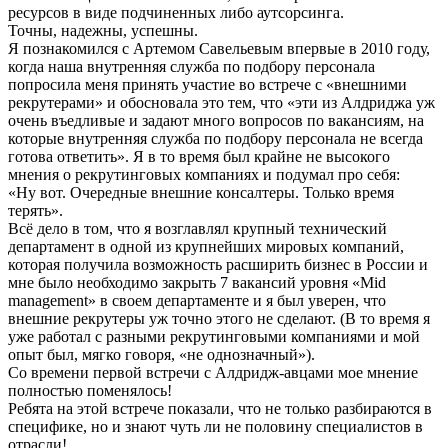
ресурсов в виде подчиненных либо аутсорсинга.
Точны, надежны, успешны.
Я познакомился с Артемом Савельевым впервые в 2010 году,
когда наша внутренняя служба по подбору персонала
попросила меня принять участие во встрече с «внешними
рекрутерами» и обосновала это тем, что «эти из Алдриджа уж
очень въедливые и задают много вопросов по вакансиям, на
которые внутренняя служба по подбору персонала не всегда
готова ответить». Я в то время был крайне не высокого
мнения о рекрутинговых компаниях и подумал про себя:
«Ну вот. Очередные внешние консалтеры. Только время
терять».
Всё дело в том, что я возглавлял крупный технический
департамент в одной из крупнейших мировых компаний,
которая получила возможность расширить бизнес в России и
мне было необходимо закрыть 7 вакансий уровня «Mid
management» в своем департаменте и я был уверен, что
внешние рекрутеры уж точно этого не сделают. (В то время я
уже работал с разными рекрутинговыми компаниями и мой
опыт был, мягко говоря, «не однозначный»).
Со времени первой встречи с Алдридж-авцами мое мнение
полностью поменялось!
Ребята на этой встрече показали, что не только разбираются в
специфике, но и знают чуть ли не половину специалистов в
отрасли!