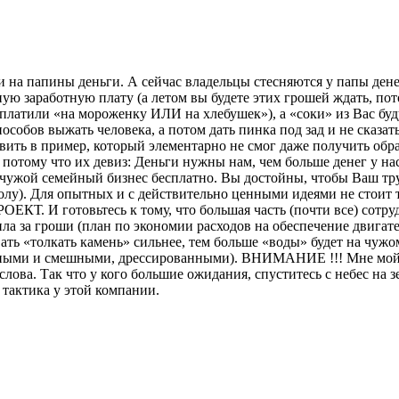
 на папины деньги. А сейчас владельцы стесняются у папы денег
рную заработную плату (а летом вы будете этих грошей ждать, по
выплатили «на мороженку ИЛИ на хлебушек»), а «соки» из Вас 
собов выжать человека, а потом дать пинка под зад и не сказат
авить в пример, который элементарно не смог даже получить обр
д, потому что их девиз: Деньги нужны нам, чем больше денег у 
 на чужой семейный бизнес бесплатно. Вы достойны, чтобы Ваш т
колу). Для опытных и с действительно ценными идеями не стоит т
ОЕКТ. И готовьтесь к тому, что большая часть (почти все) сотр
ла за гроши (план по экономии расходов на обеспечение двигате
вать «толкать камень» сильнее, тем больше «воды» будет на чужо
бавными и смешными, дрессированными). ВНИМАНИЕ !!! Мне мой
слова. Так что у кого большие ожидания, спуститесь с небес на
с тактика у этой компании.