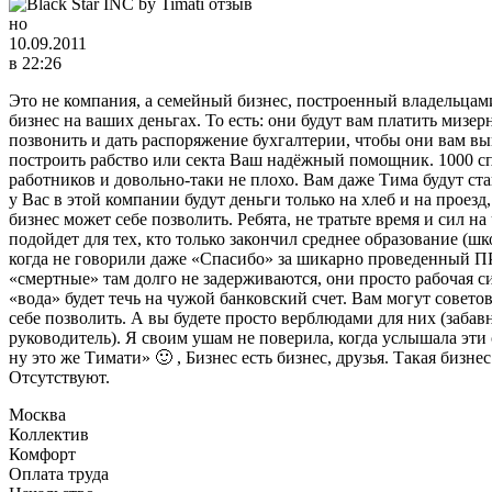
но
10.09.2011
в 22:26
Это не компания, а семейный бизнес, построенный владельцами
бизнес на ваших деньгах. То есть: они будут вам платить мизе
позвонить и дать распоряжение бухгалтерии, чтобы они вам 
построить рабство или секта Ваш надёжный помощник. 1000 спо
работников и довольно-таки не плохо. Вам даже Тима будут ст
у Вас в этой компании будут деньги только на хлеб и на проез
бизнес может себе позволить. Ребята, не тратьте время и сил
подойдет для тех, кто только закончил среднее образование (ш
когда не говорили даже «Спасибо» за шикарно проведенный ПР
«смертные» там долго не задерживаются, они просто рабочая си
«вода» будет течь на чужой банковский счет. Вам могут совето
себе позволить. А вы будете просто верблюдами для них (за
руководитель). Я своим ушам не поверила, когда услышала эти 
ну это же Тимати» 🙂 , Бизнес есть бизнес, друзья. Такая бизне
Отсутствуют.
Москва
Коллектив
Комфорт
Оплата труда