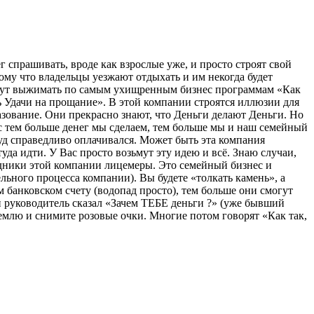
 спрашивать, вроде как взрослые уже, и просто строят свой
тому что владельцы уезжают отдыхать и им некогда будет
будут выжимать по самым ухищренным бизнес программам «Как
ь Удачи на прощание». В этой компании строятся иллюзии для
азование. Они прекрасно знают, что Деньги делают Деньги. Но
нас тем больше денег мы сделаем, тем больше мы и наш семейный
руд справедливо оплачивался. Может быть эта компания
уда идти. У Вас просто возьмут эту идею и всё. Знаю случаи,
удники этой компании лицемеры. Это семейный бизнес и
льного процесса компании). Вы будете «толкать камень», а
м банковском счету (водопад просто), тем больше они смогут
 руководитель сказал «Зачем ТЕБЕ деньги ?» (уже бывший
 землю и снимите розовые очки. Многие потом говорят «Как так,