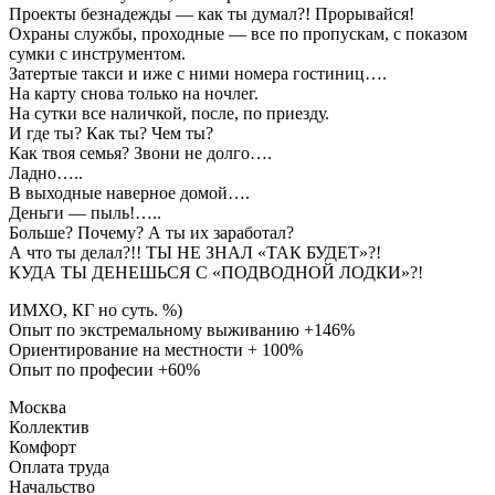
Проекты безнадежды — как ты думал?! Прорывайся!
Охраны службы, проходные — все по пропускам, с показом
сумки с инструментом.
Затертые такси и иже с ними номера гостиниц….
На карту снова только на ночлег.
На сутки все наличкой, после, по приезду.
И где ты? Как ты? Чем ты?
Как твоя семья? Звони не долго….
Ладно…..
В выходные наверное домой….
Деньги — пыль!…..
Больше? Почему? А ты их заработал?
А что ты делал?!! ТЫ НЕ ЗНАЛ «ТАК БУДЕТ»?!
КУДА ТЫ ДЕНЕШЬСЯ С «ПОДВОДНОЙ ЛОДКИ»?!
ИМХО, КГ но суть. %)
Опыт по экстремальному выживанию +146%
Ориентирование на местности + 100%
Опыт по професии +60%
Москва
Коллектив
Комфорт
Оплата труда
Начальство