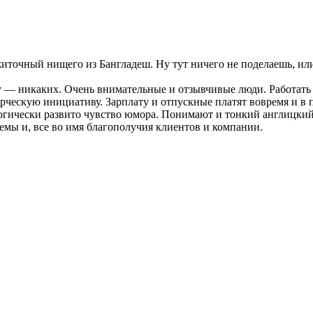
иточный нищего из Бангладеш. Ну тут ничего не поделаешь, или
 — никаких. Очень внимательные и отзывчивые люди. Работать н
орческую инициативу. Зарплату и отпускные платят вовремя и в
логически развито чувство юмора. Понимают и тонкий англицкий
стемы и, все во имя благополучия клиентов и компании.