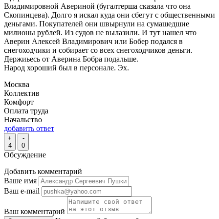
Владимировной Авериной (бугалтерша сказала что она
Скопинцева). Долго я искал куда они сбегут с общественными
деньгами. Покупателей они швырнули на сумашедшие
милионы рублей. Из судов не вылазили. И тут нашел что
Аверин Алексей Владимирович или Бобер подался в
снегоходчики и собирает со всех снегоходчиков деньги.
Держиьесь от Аверина Бобра подальше.
Народ хороший был в персонале. Эх.
Москва
Коллектив
Комфорт
Оплата труда
Начальство
добавить ответ
+
-
4
0
Обсуждение
Добавить комментарий
Ваше имя
Ваш e-mail
Ваш комментарий