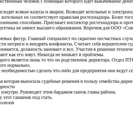
единственный человек с помощью которого идет выкачивание де
исходят всякие казусы и аварии. Возводят котельные и электроп
котельных не соответствует правилам ростехнадзора. Более тог
онными способами. Приезжает инспектор ростехнадзора и проч
нергетика не имеют высшего образования. Впрочем для ООО «Сов
чевых фигур. Главный специалист по скрытию несчастных случа
ти интриги и внедрять конфликты. Считает себя вершителем су
ается, должность занимает и все. Участия в решении техничес
ют как его зовут. Никогда не вникает в проблемы.
го является лишь то что он родственник директора. Отдел ПТО
 это нормально.
обходимостью сделать что-либо для предприятия они ведут себя
ья которая выносила судебные решения в пользу семейства дир
арности
 изнутри. Руководит этим бардаком сынок главы района.
у этот гаишник под стать.
полизов