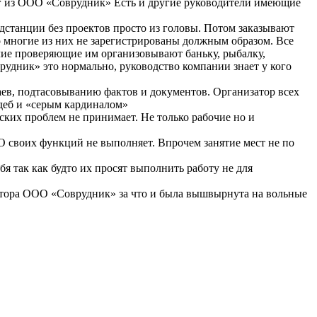
нег из ООО «Соврудник» Есть и другие руководители имеющие
одстанции без проектов просто из головы. Потом заказывают
о многие из них не зарегистрированы должным образом. Все
ие проверяющие им организовывают баньку, рыбалку,
рудник» это нормально, руководство компании знает у кого
ев, подтасовыванию фактов и документов. Организатор всех
деб и «серым кардиналом»
ких проблем не принимает. Не только рабочие но и
 своих функций не выполняет. Впрочем занятие мест не по
 так как будто их просят выполнить работу не для
ектора ООО «Соврудник» за что и была вышвырнута на вольные