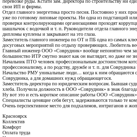
перевозке руды. Кстати зам. директора по строительству ни 
свои ИП и фирмы.
Отдел главного энергетика просто песня. Постоянно у них про
уже по готовому липовые проекты. Ни одна из подстанций или 
проверки контролирующими организациями проходят коррупци
шашлычок с водочкой и т. п. Руководители отдела главного э
дипломы куплены и закрывают на это глаза.
Заместитель главного инженера по ОТ и ПБ одна из самых клю
досуговых мероприятий по отдыху проверяющих. Любитель вес
Главный инженер ООО «Соврудник» вообще непонятно чем заним
большинство ИТР смутно знают как он выглядит, но даже не зна
Начальник ПТО человек профессиональным достоинством которо
профессионализму, а по родству, дружбе и т. п. для Соврудника
Начальство РМУ уникальные люди… когда к ним обращаются с не
Соврудника, а для домашних нужд обращающегося.
Заместитель директора по юридическим вопросам. Бывшая суд
хлеба. Получила должность в ООО «Соврудник» в знак благод
Ну вот это и есть короткое описание работы ООО «Соврудник»
Специалисты ценящие себя бегут, задерживаются только те ком
Очень перспективное место для подхалимов, интриганов и жо
Красноярск
Коллектив
Комфорт
Оплата труда