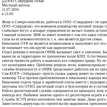
Местный житель
11.07.2016
в 21:05
Живу в Северо-енисейске, работал в ООО «Соврудник» не один 
ООО «Соврудник» это компания руководству которой чужды та
стабильно бегут, а аппарат управления не желает понять исти
Главный технолог ЗИФ не имеет понятия о том что такое собл
глаза на её некомпетентность т. к. она является другом семьи.
Начальник ОТК не является независимым и выполняет всё что о
не понимает что им крутят как марионеткой.
Отдел режима и контроля ОРИК вызывает смех и умиление. Был 
вынесли за территорию по тропиночке возле КПП. Естественн
смогли провести работу и выяснить кто совершил кражу. Ну н
сот килограмм мяса. Проблему решили легко, компенсировали
службы безопасности и ОРИК продолжают работать им по прежн
Сам КОГР «Элбдорадо» просто сказка, карьер живет по своим 
инженер ТБ и прочим приближенным к начальнику карьера можн
Начальник отдела труда и заработной платы вместе с ведущим 
запутаны что ОТИЗ, расчетный отдел и бухгалтерия не в состоя
Работа диспетчерской службы совершается по принципу хочу п
никогда нет. Любимое занятие одного из диспетчеров играть в
Служба АСУП вечно непонятно чем занятые люди. Дико долго д
Заместитель директора по строительству маразматик преклонно