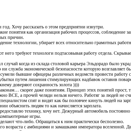
год. Хочу рассказать о этом предприятии изнутри.
кие понятия как организация рабочих процессов, соблюдение за
нных причин.
юдение технологии, убирает всех относительно грамотных работ
т него требуют технологи подтасовывая работу отдела. Скрывае
случай когда из склада столовой карьера Эльдорадо было украд
о ни служба экономической безопасности которую возглавляет
е сумели бывшие офицеры различных ведомств провести работу 
 убытки путем лишения стимулирующих надбавок оставив поваро
ему доверяют сохранность золота ))))
законам… скорее даже понятиям. Принцип этих понятий прост, т
о ВСЕ, а прочей челяди нельзя ничего. Работяг за людей не сч
специалистом спят и видят как бы половчее кинуть людей на за
нии объяснить людям то как начисляется зарплата.
редоставлю технику, хочу нет. Дежурный автомобиль постоянно 
 компьютерные игры.
елают что-либо. Обращаться к ним практически бесполезно.
го возраста с амбициями и замашками императора вселенной. Дер