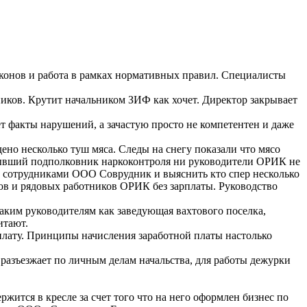
конов и работа в рамках нормативных правил. Специалисты
ников. Крутит начальником ЗИФ как хочет. Директор закрывает
т факты нарушений, а зачастую просто не компетентен и даже
ено несколько туш мяса. Следы на снегу показали что мясо
 бывший подполковник наркоконтроля ни руководители ОРИК не
с сотрудниками ООО Соврудник и выяснить кто спер несколько
в и рядовых работников ОРИК без зарплаты. Руководство
аким руководителям как заведующая вахтового поселка,
итают.
рплату. Принципы начисления заработной платы настолько
разъезжает по личным делам начальства, для работы дежурки
жится в кресле за счет того что на него оформлен бизнес по