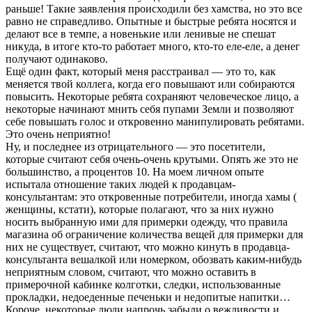
раньше! Такие заявления происходили без хамства, но это все
равно не справедливо. Опытные и быстрые ребята носятся и
делают все в темпе, а новенькие или ленивые не спешат
никуда, в итоге кто-то работает много, кто-то еле-еле, а денег
получают одинаково.
Ещё один факт, который меня расстраивал — это то, как
меняется твой коллега, когда его повышают или собираются
повысить. Некоторые ребята сохраняют человеческое лицо, а
некоторые начинают мнить себя пупами Земли и позволяют
себе повышать голос и откровенно манипулировать ребятами.
Это очень неприятно!
Ну, и последнее из отрицательного — это посетители,
которые считают себя очень-очень крутыми. Опять же это не
большинство, а процентов 10. На моем личном опыте
испытала отношение таких людей к продавцам-
консультантам: это откровенные потребители, иногда хамы (
женщины, кстати), которые полагают, что за них нужно
носить выбранную ими для примерки одежду, что правила
магазина об ограничение количества вещей для примерки для
них не существует, считают, что можно кинуть в продавца-
консультанта вешалкой или номерком, обозвать каким-нибудь
неприятным словом, считают, что можно оставить в
примерочной кабинке колготки, следки, использованные
прокладки, недоеденные печеньки и недопитые напитки…
Короче, некоторые люди напрочь забыли о вежливости и