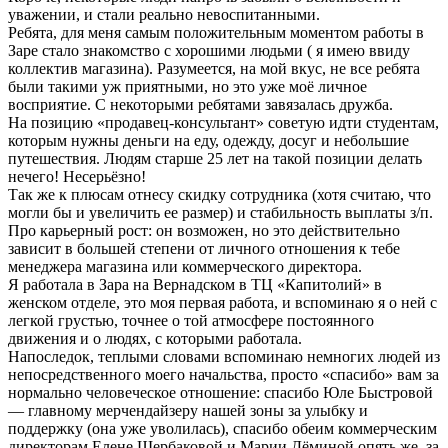
уважении, и стали реально невоспитанными.
Ребята, для меня самым положительным моментом работы в
Заре стало знакомство с хорошими людьми ( я имею ввиду
коллектив магазина). Разумеется, на мой вкус, не все ребята
были такими уж приятными, но это уже моё личное
восприятие. С некоторыми ребятами завязалась дружба.
На позицию «продавец-консультант» советую идти студентам,
которым нужны деньги на еду, одежду, досуг и небольшие
путешествия. Людям старше 25 лет на такой позиции делать
нечего! Несерьёзно!
Так же к плюсам отнесу скидку сотрудника (хотя считаю, что
могли бы и увеличить ее размер) и стабильность выплаты з/п.
Про карьерный рост: он возможен, но это действительно
зависит в большей степени от личного отношения к тебе
менеджера магазина или коммерческого директора.
Я работала в Зара на Вернадском в ТЦ «Капитолий» в
женском отделе, это моя первая работа, и вспоминаю я о ней с
легкой грустью, точнее о той атмосфере постоянного
движения и о людях, с которыми работала.
Напоследок, теплыми словами вспоминаю немногих людей из
непосредственного моего начальства, просто «спасибо» вам за
нормально человеческое отношение: спасибо Юле Быстровой
— главному мерчендайзеру нашей зоны за улыбку и
поддержку (она уже уволилась), спасибо обеим коммерческим
директорам Елене Щербаковой и Марии Дёминой,опять же, за