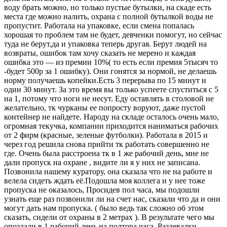
воду брать можно, но только пустые бутылки, на скаде есть
места где можно налить, охрана с полной бутылкой воды не
пропустит. Работала на упаковке, если смена попалась
хорошая то проблем там не будет, девченки помогут, но сейчас
туда не берут,да и упаковка теперь другая. Берут людей на
возвраты, ошибок там хочу сказать не мерено и каждая
ошибка это — из премии 10%( то есть если премия 5тысяч то
-будет 500р за 1 ошибку). Они гонятся за нормой, не делаешь
норму получаешь копейки.Есть 3 перерыва по 15 минут и
один 30 минут. За это время вы только успеете спуститься с 5
на 1, потому что ноги не несут. Еду оставлять в столовой не
желательно, тк чурканы ее попросту воруют, даже пустой
контейнер не найдете. Народу на складе осталось очень мало,
огромная текучка, компании приходится наниматься рабочих
от 2 фирм (красные, зеленые футболки). Работала в 2015 и
через год решила снова прийти тк работать совершенно не
где. Очень была расстроена тк в 1 же рабочий день, мне не
дали пропуск на охране , видите ли я у них не записана.
Позвонила нашему куратору, она сказала что не на работе и
велела сидеть ждать её.Подошла моя коллега и у нее тоже
пропуска не оказалось, Просидев пол часа, мы подошли
узнать еще раз позвонили ли на счет нас, сказали что да и они
могут дать нам пропуска. ( было ведь так сложно об этом
сказать, сидели от охраны в 2 метрах ). В результате чего мы
опоздали в 1 рабочий день на полтора часа. Раздевалки