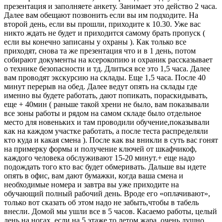
презентация и заполняете анкету. Занимает это действо 2 часа.
Далее вам обещают позвонить если вы им подходите. На
второй день, если вы прошли, приходите к 10.30. Уже вас
никто ждать не будет и приходится самому брать пропуск (
если вы конечно записаны у охраны ). Как только все
приходят, снова та же презентация что и в 1 день, потом
собирают документы на ксерокопию и охраник рассказывает
о технике безопасности и тд. Длиться все это 1,5 часа. Далее
вам проводят экскурсию на склады. Еще 1,5 часа. После 40
минут перерыв на обед. Далее ведут опять на склады где
именно вы будете работать, дают попикать, пораскидывать,
еще + 40мин ( раньше такой хрени не было, вам показывали
все зоны работы и рядом на самом складе было отдельное
место для новеньких и там проводили обучение,показывали
как на каждом участке работать, а после теста распределяли
кто куда и какая смена ). После как вы вникли в суть вас гонят
на примерку формы и получение ключей от шкафчикоф,
каждого человека обслуживают 15-20 минут.+ еще надо
подождать того кто вас будет обмеривать. Дальше вы идете
опять в офис, вам дают бумажки, когда ваша смена и
необходимые номера и завтра вы уже приходите на
обучающий полный рабочий день. Вроде его «оплачивают»,
только вот сказать об этом надо не забыть,чтобы в табель
внесли. Домой мы ушли все в 5 часов. Касаемо работы, целый
день на ногах, если на 5 этаже то летом жара, очень душно,