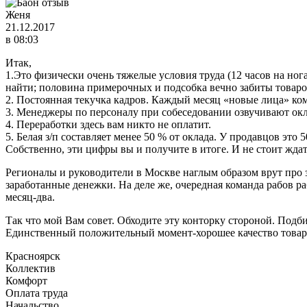
Женя
21.12.2017
в 08:03
Итак,
1.Это физически очень тяжелые условия труда (12 часов на нога
найти; половина примерочных и подсобка вечно забиты товаром 
2. Постоянная текучка кадров. Каждый месяц «новые лица» ко
3. Менеджеры по персоналу при собеседовании озвучивают окл
4. Переработки здесь вам никто не оплатит.
5. Белая з/п составляет менее 50 % от оклада. У продавцов это 
Собственно, эти цифры вы и получите в итоге. И не стоит ждат
Регионалы и руководители в Москве наглым образом врут про з
заработанные денежки. На деле же, очередная команда рабов р
месяц-два.
Так что мой Вам совет. Обходите эту конторку стороной. Подб
Единственный положительный момент-хорошее качество товара,
Красноярск
Коллектив
Комфорт
Оплата труда
Начальство