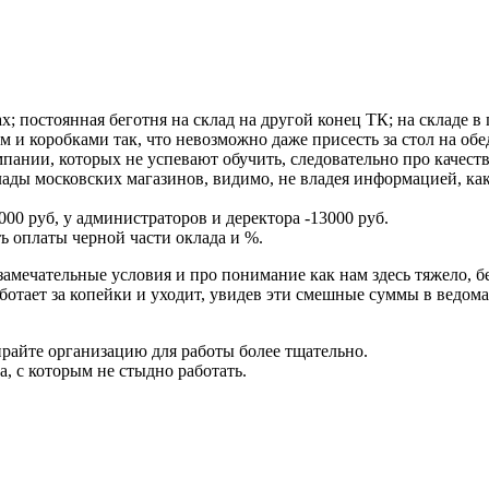
х; постоянная беготня на склад на другой конец ТК; на складе в
и коробками так, что невозможно даже присесть за стол на обед
мпании, которых не успевают обучить, следовательно про качес
ады московских магазинов, видимо, не владея информацией, ка
5000 руб, у администраторов и деректора -13000 руб.
ь оплаты черной части оклада и %.
амечательные условия и про понимание как нам здесь тяжело, б
аботает за копейки и уходит, увидев эти смешные суммы в ведо
ирайте организацию для работы более тщательно.
 с которым не стыдно работать.