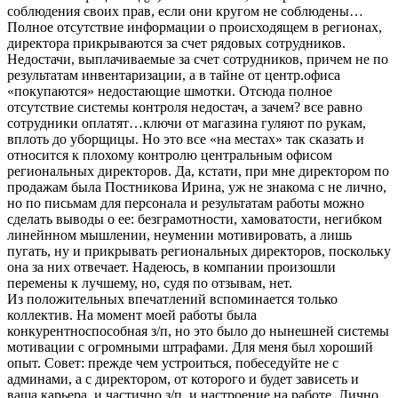
соблюдения своих прав, если они кругом не соблюдены…
Полное отсутствие информации о происходящем в регионах,
директора прикрываются за счет рядовых сотрудников.
Недостачи, выплачиваемые за счет сотрудников, причем не по
результатам инвентаризации, а в тайне от центр.офиса
«покупаются» недостающие шмотки. Отсюда полное
отсутствие системы контроля недостач, а зачем? все равно
сотрудники оплатят…ключи от магазина гуляют по рукам,
вплоть до уборщицы. Но это все «на местах» так сказать и
относится к плохому контролю центральным офисом
региональных директоров. Да, кстати, при мне директором по
продажам была Постникова Ирина, уж не знакома с не лично,
но по письмам для персонала и результатам работы можно
сделать выводы о ее: безграмотности, хамоватости, негибком
линейнном мышлении, неумении мотивировать, а лишь
пугать, ну и прикрывать региональных директоров, поскольку
она за них отвечает. Надеюсь, в компании произошли
перемены к лучшему, но, судя по отзывам, нет.
Из положительных впечатлений вспоминается только
коллектив. На момент моей работы была
конкурентноспособная з/п, но это было до нынешней системы
мотивации с огромными штрафами. Для меня был хороший
опыт. Совет: прежде чем устроиться, побеседуйте не с
админами, а с директором, от которого и будет зависеть и
ваша карьера, и частично з/п, и настроение на работе. Лично