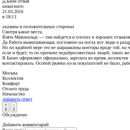
инкогнито
21.03.2016
в 18:13
указаны в положительных сторонах
Смотря какие места.
Взять Макональдс — там найдется и плохих и хороших отзывов 
Да Работа выматывающая, постоянно на ногах вот люди и раздр
Но по крайней мере это не шарашкины конторы вроде той, на чт
если и будет, то по причине недобросовестных людей, таких же
В Баоне оформляют официально, зарплата во время, коллектив т
контактировать. Особой рвачки из-за покупателей не было, рабо
Москва
Коллектив
Комфорт
Оплата труда
Начальство
добавить ответ
+
-
6
2
Обсуждение
Добавить комментарий