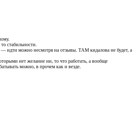
ному.
 то стабильности.
я — идти можно несмотря на отзывы. ТАМ кидалова не будет, а
оторыми нет желание ни, то что работать, а вообще
абатывать можно, в прочем как и везде.