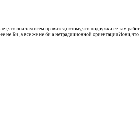
мает,что она там всем нравится,потому,что подружки ее там раб
ее не Би ,а все же не би а нетрадиционной ориентации?!они,что 