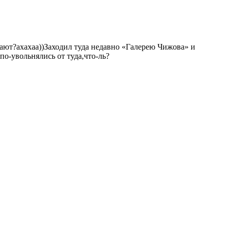
отают?ахахаа))Заходил туда недавно «Галерею Чижова» и
по-увольнялись от туда,что-ль?