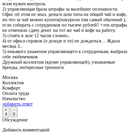
всем нужен контроль
2) управляющая брала штрафы за малейшие оплошности.
Офис об этом не знал, деньги шли типа на общий чай и кофе,
но что за чай можно купить(покурили там самый обычный ),
если собирать с сотрудников по тысяче рублей? +эти штрафы
не отменяли сдачу денег на тот же чай и кофе на работу.
3) стоять в зале 12 часов сложно..
4) от офиса справок (о доходе и тп) не дождаться… Ждала
месяца 3..
5) никакого уважения управляющего к сотрудникам, выбрала
себе любимчиков
Дружный коллектив (кроме управляющей), узнаваемые
бренды, интересные тренинги
Москва
Коллектив
Комфорт
Оплата труда
Начальство
добавить ответ
+
-
4
0
Обсуждение
Добавить комментарий