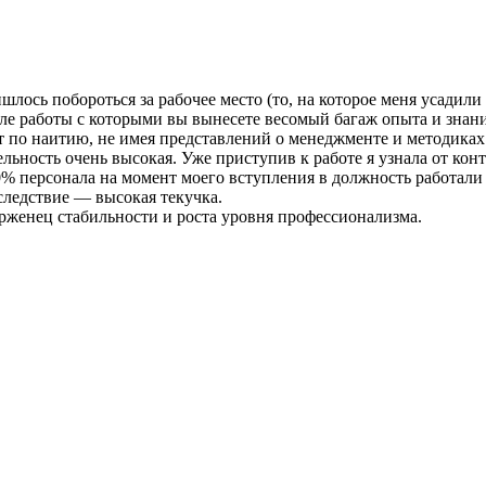
шлось побороться за рабочее место (то, на которое меня усади
ле работы с которыми вы вынесете весомый багаж опыта и знани
ет по наитию, не имея представлений о менеджменте и методика
льность очень высокая. Уже приступив к работе я узнала от конт
90% персонала на момент моего вступления в должность работали
следствие — высокая текучка.
ерженец стабильности и роста уровня профессионализма.