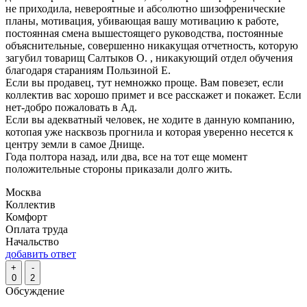
не приходила, невероятные и абсолютно шизофренические
планы, мотивация, убивающая вашу мотивацию к работе,
постоянная смена вышестоящего руководства, постоянные
объяснительные, совершенно никакущая отчетность, которую
загубил товарищ Салтыков О. , никакующий отдел обучения
благодаря стараниям Пользиной Е.
Если вы продавец, тут немножко проще. Вам повезет, если
коллектив вас хорошо примет и все расскажет и покажет. Если
нет-добро пожаловать в Ад.
Если вы адекватный человек, не ходите в данную компанию,
котопая уже насквозь прогнила и которая уверенно несется к
центру земли в самое Днище.
Года полтора назад, или два, все на тот еще момент
положительные стороны приказали долго жить.
Москва
Коллектив
Комфорт
Оплата труда
Начальство
добавить ответ
+
-
0
2
Обсуждение