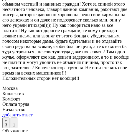
обманом честный и наивных граждан! Хотя за спиной этого
несчатного человека, главаря данной компания, работают две
мигеры, которые давольно хорошо нагрели свои карманы на
его денежках и он даже не подозревает сколько млн. они у
него украли втихаря!)))) Ну как говориться надо за все
платить! Ну так вот дорогие граждани, те кому приходят
всякие письма или звонят от этого фонда с убедительным
голосом некоторые дамы, будьте бдительны и не отдавайте
свои средства на всякие, якобы благие цели, а те кто хотел бы
туда устроиться , не советую туда даже нос совать! Там одно
жулье, оформляют кое как, деньги задерживают, а то и вообще
не платят и могут уволить не объясняя пичины, просто так
вот, захотелось! Короче контора грязная. Не стоит терять свое
время на всяких машенников!!!
Положительных сторон нет вообще!!!
Москва
Коллектив
Комфорт
Оплата труда
Начальство
добавить ответ
+
-
3
1
Обсуждение