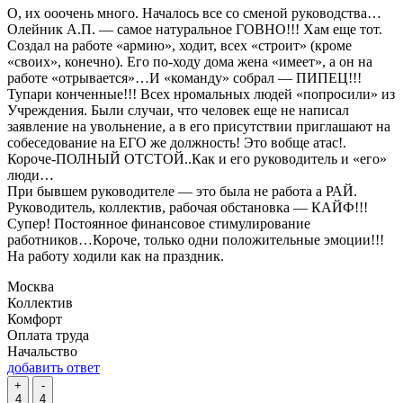
О, их ооочень много. Началось все со сменой руководства…
Олейник А.П. — самое натуральное ГОВНО!!! Хам еще тот.
Создал на работе «армию», ходит, всех «строит» (кроме
«своих», конечно). Его по-ходу дома жена «имеет», а он на
работе «отрывается»…И «команду» собрал — ПИПЕЦ!!!
Тупари конченные!!! Всех нромальных людей «попросили» из
Учреждения. Были случаи, что человек еще не написал
заявление на увольнение, а в его присутствии приглашают на
собеседование на ЕГО же должность! Это вобще атас!.
Короче-ПОЛНЫЙ ОТСТОЙ..Как и его руководитель и «его»
люди…
При бывшем руководителе — это была не работа а РАЙ.
Руководитель, коллектив, рабочая обстановка — КАЙФ!!!
Супер! Постоянное финансовое стимулирование
работников…Короче, только одни положительные эмоции!!!
На работу ходили как на праздник.
Москва
Коллектив
Комфорт
Оплата труда
Начальство
добавить ответ
+
-
4
4