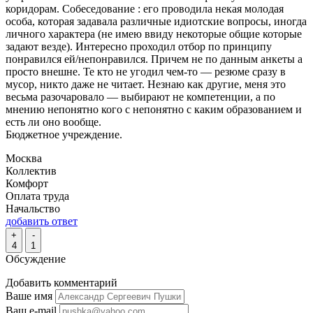
коридорам. Собеседование : его проводила некая молодая
особа, которая задавала различные идиотские вопросы, иногда
личного характера (не имею ввиду некоторые общие которые
задают везде). Интересно проходил отбор по принципу
понравился ей/непонравился. Причем не по данным анкеты а
просто внешне. Те кто не угодил чем-то — резюме сразу в
мусор, никто даже не читает. Незнаю как другие, меня это
весьма разочаровало — выбирают не компетенции, а по
мнению непонятно кого с непонятно с каким образованием и
есть ли оно вообще.
Бюджетное учреждение.
Москва
Коллектив
Комфорт
Оплата труда
Начальство
добавить ответ
+
-
4
1
Обсуждение
Добавить комментарий
Ваше имя
Ваш e-mail