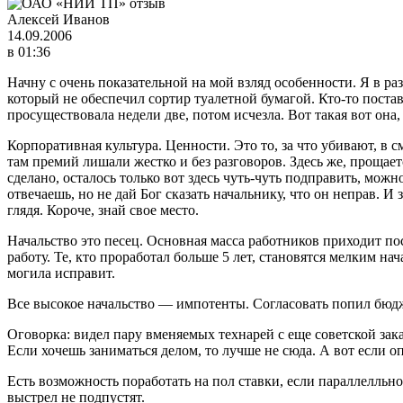
Алексей Иванов
14.09.2006
в 01:36
Начну с очень показательной на мой взляд особенности. Я в р
который не обеспечил сортир туалетной бумагой. Кто-то постав
просуществовала недели две, потом исчезла. Вот такая вот она
Корпоративная культура. Ценности. Это то, за что убивают, в
там премий лишали жестко и без разговоров. Здесь же, прощаетс
сделано, осталось только вот здесь чуть-чуть подправить, мож
отвечаешь, но не дай Бог сказать начальнику, что он неправ. И
глядя. Короче, знай свое место.
Начальство это песец. Основная масса работников приходит пос
работу. Те, кто проработал больше 5 лет, становятся мелким на
могила исправит.
Все высокое начальство — импотенты. Согласовать попил бюдже
Оговорка: видел пару вменяемых технарей с еще советской зака
Если хочешь заниматься делом, то лучше не сюда. А вот если оп
Есть возможность поработать на пол ставки, если параллелльн
выстрел не подпустят.