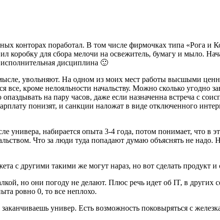
азных конторах поработал. В том числе фирмочках типа «Рога и
ил коробку для сбора мелочи на освежитель, бумагу и мыло. Нач
, исполнительная дисциплина 🙂
 смысле, увольняют. На одном из моих мест работы высшыми ценн
я все, кроме нелояльности начальству. Можно сколько угодно зав
но опаздывать на пару часов, даже если назначенна встреча с сои
 зарплату понизят, и санкции наложат в виде отключенного интер
ле универа, набирается опыта 3-4 года, потом понимает, что в э
чальством. Что за люди туда попадают думаю объяснять не надо. Н
та с другими такими же могут нараз, но вот сделать продукт и 
лкой, но они погоду не делают. Плюс речь идет об IT, в других 
ыта ровно 0, то все неплохо.
о заканчиваешь универ. Есть возможность поковыряться с желез