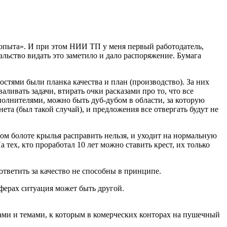
 Копыта». И при этом НИИ ТП у меня первый работодатель,
альство видать это заметило и дало распоряжение. Бумага
остями были планка качества и план (производство). За них
аливать задачи, втирать очки расказами про то, что все
сполнителями, можно быть дуб-дубом в области, за которую
нета (был такой случай), и предложения все отвергать будут не
том болоте крылья расправить нельзя, и уходит на нормальную
а тех, кто проработал 10 лет можно ставить крест, их только
ответить за качество не способны в принципе.
сферах ситуация может быть другой.
ками и темами, к которым в комерческих конторах на пушечный