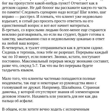
бог вы пропустите какой-нибудь пункт! Отчитают как в
детском садике. Не дай боооог вы расскажите какую-то часть
по памяти! Следовать сценарию надо всегда! Шаг влево, шаг
вправо — расстрел. И плевать, что клиент уже недовольно
вздыхает, в сотый раз просить просто ответить на его
единственный вопрос и вот-вот начнет материться.
В-третьих, со взрослыми людьми более-менее еще стараются
вежливо разговаривать, но если вы студент, будьте готовы к
хамству, закатыванию глаз и недовольному цоканью в ответ
на любой ваш вопрос.
В-четвертых, в туалет отпрашиваться как в детском садике.
Сидишь и терпишь, пока тебе не разрешат. Перерывы каждый
час по 10 минут, если повезет. Звонки, кстати, поступают
постоянно. Максимальный перерыв между звонками составит,
разве что, секунд 5-7. Так что вы без перерыва будете
талдычить языком.
Мало того, что клиенты частенько попадаются полные
неадекваты, так еще и некоторые из руководства явно с
головушкой не дружат. Например, Шалайкина. Странная
дамочка, у которой отсутствуют знания об элементарном
деловом этикете. Нахамить или унизить для нее как два
пальца об асфальт.
В общем, если хотите вечно ходить с испорченным