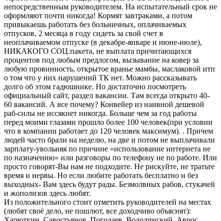
непосредственным руководителем. На испытательный срок не
оформляют почти никогда! Кормят завтраками, а потом
привыкаешь работать без больничных, оплачиваемых
отпусков, 2 месяца в году сидеть за свой счет в
неоплачиваемом отпуске (в декабре-январе и июне-июле),
НИКАКОГО СОЦ.пакета, не выплата причитающихся
процентов под любым предлогом, вызывание на ковер за
любую провинность, открытое вранье мамбы, маслаковой итп
о том что у них нарушений ТК нет. Можно рассказывать
долго об этом гадюшнике. Но достаточно посмотреть
официальный сайт, раздел вакансии. Там всегда открыто 40-
60 вакансий. А все почему? Конвейер из наивной дешевой
раб-силы не иссякнет никогда. Больше чем за год работы
перед моими глазами прошло более 100 человек(при условии
что в компании работает до 120 человек максимум). . Причем
людей часто брали на неделю, на две и потом не выплачивали
зарплату-увольняя по причине «использование интернета не
по назначению» или разговоры по телефону не по работе. Или
просто говорят-Вы нам не подходите. Не рискуйте, не тратьте
время и нервы. Но если любите работать бесплатно и без
выходных- Вам здесь будут рады. Безмолвных рабов, стукачей
и жополизов здесь любят.
Из положительного стоит отметить руководителей на местах
(любят своё дело, не пошлют, все доходчиво объяснят):
Харюткин, Савостьянов, Погодаев, Володинский, Аврос …