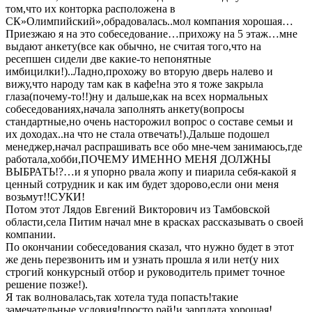
том,что их конторка расположена в
СК»Олимпийский»,обрадовалась..мол компания хорошая…
Приезжаю я на это собеседование…прихожу на 5 этаж…мне
выдают анкету(все как обычно, не считая того,что на
ресепшен сидели две какие-то непонятные
имбицилки!)..Ладно,прохожу во вторую дверь налево и
вижу,что народу там как в кафе!на это я тоже закрыла
глаза(почему-то!!)ну и дальше,как на всех нормальных
собеседованиях,начала заполнять анкету(вопросы
стандартные,но очень насторожил вопрос о составе семьи и
их доходах..на что не стала отвечать!).Дальше подошел
менеджер,начал распрашивать все обо мне-чем занимаюсь,где
работала,хобби,ПОЧЕМУ ИМЕННО МЕНЯ ДОЛЖНЫ
ВЫБРАТЬ!?…и я упорно рвала жопу и пиарила себя-какой я
ценный сотрудник и как им будет здорово,если они меня
возьмут!!СУКИ!
Потом этот Лядов Евгений Викторович из Тамбовской
области,села Питим начал мне в красках рассказывать о своей
компании.
По окончании собеседования сказал, что нужно будет в этот
же день перезвонить им и узнать прошла я или нет(у них
строгий конкурсный отбор и руководитель примет точное
решение позже!).
Я так волновалась,так хотела туда попасть!такие
замечательные условия!просто рай!и зарплата хорошая!