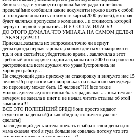
Звоню я туда и узнаю,что прошла!!моей радости не было
предела!!мне сообщили какие документы нужно взять с собой
и что нужно оплатить стоимость карты(2000 рублей), которая
будет являться пропуском в компанию…и стоимость которой
вернут с первой зарплатой…И Я СОГЛАСИЛАСЬ!!
ДО ЭТОГО ДУМАЛА,ЧТО УМНАЯ,А НА САМОМ ДЕЛЕ-Я
ТАКАЯ ДУРА!!!!
Приехала,засыпала их вопросами,точно ли вернут
деньги,когда первая зарплата,сколько длиться стажировка и
т.д. и они скоты!так убедительно врали…заключила я этот
гребаный договор,все подписала,заплатила 2000 и на радостях
растрезвонила всем друзьям,что урааа!!устроились на
хорошую работу…
На следующий день прихожу на стажировку и вижу,что нас 15
человек!!сразу возникает вопрос-как на вакансию менеджера
по персоналу может быть 15 человек???!!!все такие
молодые,веселые,позитивные!как я радовалась…пока тем же
вечером не залезла в инет и не начала читать отзывы об этой
компании!!!
ВСЕ ЭТО ПОЛНЕЙШИЙ БРЕД!!!они просто кидают
студентов на деньги!((и как обидно,что ничего уже не
сделать((
на следующий день хотела поехать и забрать свои деньги,но
мама сказала,чтоб я туда больше не совалась,потому что это
все может плачевно закончиться…((