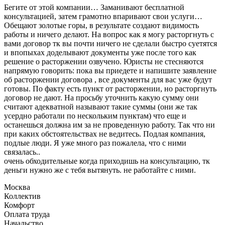
Бегите от этой компании… Заманивают бесплатной
консультацией, затем грамотно впаривают свои услуги…
Обещают золотые горы, в результате создают видимость
работы и ничего делают. На вопрос как я могу расторгнуть с
вами договор тк вы почти ничего не сделали быстро суетятся
и впопыхах доделывают документы уже после того как
решение о расторжении озвучено. Юристы не стесняются
напрямую говорить: пока вы приедете и напишите заявление
об расторжении договора , все документы для вас уже будут
готовы. По факту есть пункт от расторжении, но расторгнуть
договор не дают. На просьбу уточнить какую сумму они
считают адекватной называют такие суммы (они же так
усердно работали по нескольким пунктам) что еще и
останешься должна им за не проведенную работу. Так что ни
при каких обстоятельствах не ведитесь. Подлая компания,
подлые люди. Я уже много раз пожалела, что с ними
связалась..
очень обходительные когда приходишь на консультацию, тк
деньги нужно же с тебя вытянуть. не работайте с ними.
Москва
Коллектив
Комфорт
Оплата труда
Начальство