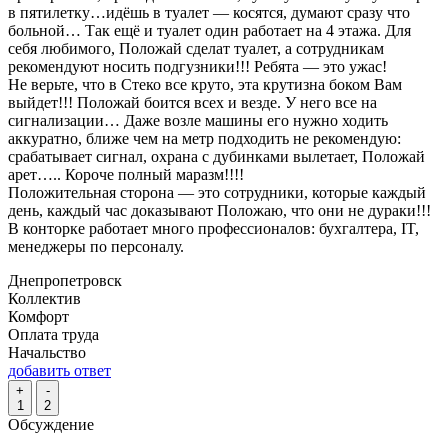
в пятилетку…идёшь в туалет — косятся, думают сразу что
больной… Так ещё и туалет один работает на 4 этажа. Для
себя любимого, Положай сделат туалет, а сотрудникам
рекомендуют носить подгузники!!! Ребята — это ужас!
Не верьте, что в Стеко все круто, эта крутизна боком Вам
выйдет!!! Положай боится всех и везде. У него все на
сигнализации… Даже возле машины его нужно ходить
аккуратно, ближе чем на метр подходить не рекомендую:
срабатывает сигнал, охрана с дубинками вылетает, Положай
арет….. Короче полный маразм!!!!
Положительная сторона — это сотрудники, которые каждый
день, каждый час доказывают Положаю, что они не дураки!!!
В конторке работает много профессионалов: бухгалтера, IT,
менеджеры по персоналу.
Днепропетровск
Коллектив
Комфорт
Оплата труда
Начальство
добавить ответ
+
-
1
2
Обсуждение