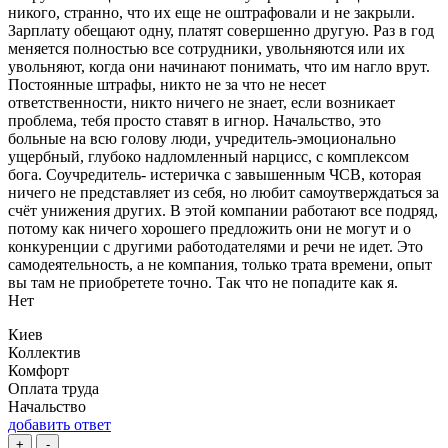
никого, странно, что их еще не оштрафовали и не закрыли.
Зарплату обещают одну, платят совершенно другую. Раз в год
меняется полностью все сотрудники, увольняются или их
увольняют, когда они начинают понимать, что им нагло врут.
Постоянные штрафы, никто не за что не несет
ответственности, никто ничего не знает, если возникает
проблема, тебя просто ставят в игнор. Начальство, это
больные на всю голову люди, учредитель-эмоционально
ущербный, глубоко надломленный нарцисс, с комплексом
бога. Соучредитель- истеричка с завышенным ЧСВ, которая
ничего не представляет из себя, но любит самоутверждаться за
счёт унижения других. В этой компании работают все подряд,
потому как ничего хорошего предложить они не могут и о
конкуренции с другими работодателями и речи не идет. Это
самодеятельность, а не компания, только трата времени, опыт
вы там не приобретете точно. Так что не попадите как я.
Нет
Киев
Коллектив
Комфорт
Оплата труда
Начальство
добавить ответ
+
-