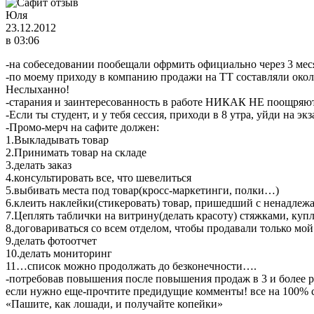
Юля
23.12.2012
в 03:06
-на собеседовании пообещали офрмить официально через 3 мес
-по моему приходу в компанию продажи на ТТ составляли около 
Неслыханно!
-старания и заинтересованность в работе НИКАК НЕ поощряют
-Если ты студент, и у тебя сессия, приходи в 8 утра, уйди на э
-Промо-мерч на сафите должен:
1.Выкладывать товар
2.Принимать товар на складе
3.делать заказ
4.консультировать все, что шевелиться
5.выбивать места под товар(кросс-маркетинги, полки…)
6.клеить наклейки(стикеровать) товар, пришедший с ненадле
7.Цеплять таблички на витрину(делать красоту) стяжками, куп
8.договариваться со всем отделом, чтобы продавали только мо
9.делать фотоотчет
10.делать мониторинг
11…список можно продолжать до безконечности….
-потребовав повышения после повышения продаж в 3 и более р
если нужно еще-прочтите предидущие комменты! все на 100% 
«Пашите, как лошади, и получайте копейки»