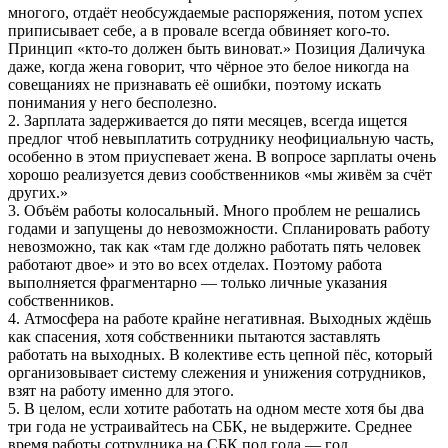
многого, отдаёт необсуждаемые распоряжения, потом успех
приписывает себе, а в провале всегда обвиняет кого-то.
Принцип «кто-то должен быть виноват.» Позиция Даличука
даже, когда жена говорит, что чёрное это белое никогда на
совещаниях не признавать её ошибки, поэтому искать
понимания у него бесполезно.
2. Зарплата задерживается до пяти месяцев, всегда ищется
предлог чтоб невыплатить сотруднику неофициальную часть,
особенно в этом приуспевает жена. В вопросе зарплаты очень
хорошо реализуется девиз сообственников «мы живём за счёт
других.»
3. Объём работы колосальный. Много проблем не решались
годами и запущены до невозможности. Спланировать работу
невозможно, так как «там где должно работать пять человек
работают двое» и это во всех отделах. Поэтому работа
выполняется фрагментарно — только личные указания
собственников.
4. Атмосфера на работе крайне негативная. Выходных ждёшь
как спасения, хотя собственники пытаются заставлять
работать на выходных. В колективе есть цепной пёс, который
организовывает систему слежения и унижения сотрудников,
взят на работу именно для этого.
5. В целом, если хотите работать на одном месте хотя бы два
три года не устраивайтесь на СБК, не выдержите. Среднее
время работы сотрудника на СБК пол года — год.