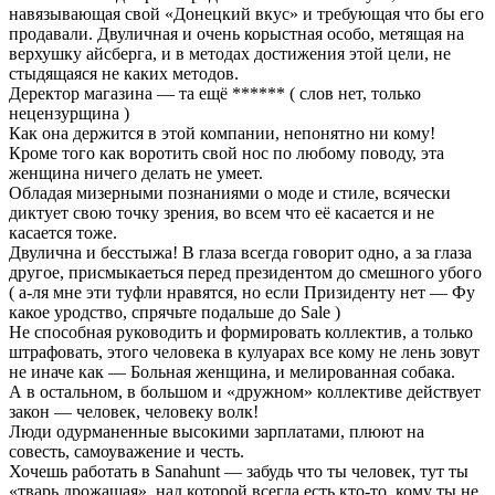
навязывающая свой «Донецкий вкус» и требующая что бы его
продавали. Двуличная и очень корыстная особо, метящая на
верхушку айсберга, и в методах достижения этой цели, не
стыдящаяся не каких методов.
Деректор магазина — та ещё ****** ( слов нет, только
нецензурщина )
Как она держится в этой компании, непонятно ни кому!
Кроме того как воротить свой нос по любому поводу, эта
женщина ничего делать не умеет.
Обладая мизерными познаниями о моде и стиле, всячески
диктует свою точку зрения, во всем что её касается и не
касается тоже.
Двулична и бесстыжа! В глаза всегда говорит одно, а за глаза
другое, присмыкаеться перед президентом до смешного убого
( а-ля мне эти туфли нравятся, но если Призиденту нет — Фу
какое уродство, спрячьте подальше до Sale )
Не способная руководить и формировать коллектив, а только
штрафовать, этого человека в кулуарах все кому не лень зовут
не иначе как — Больная женщина, и мелированная собака.
А в остальном, в большом и «дружном» коллективе действует
закон — человек, человеку волк!
Люди одурманенные высокими зарплатами, плюют на
совесть, самоуважение и честь.
Хочешь работать в Sanahunt — забудь что ты человек, тут ты
«тварь дрожащая», над которой всегда есть кто-то, кому ты не