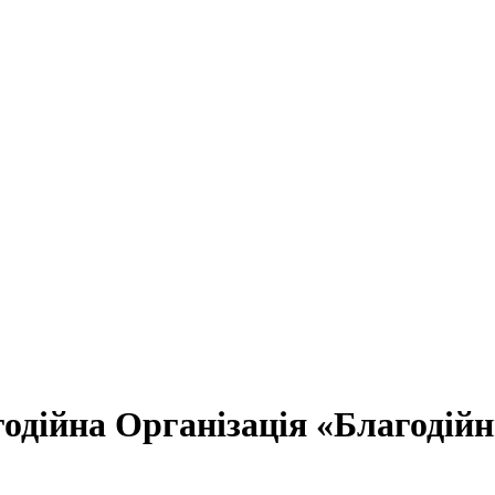
одійна Організація «Благодій