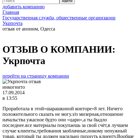
добавить компанию
Главная
Государственная служба, общественные организации
Укрпочта
отзыв от аноним, Одесса
ОТЗЫВ О КОМПАНИИ:
Укрпочта
перейти на страницу компании
инкогнито
17.09.2014
в 13:55
Проработала в этой»шарашкиной конторе»8 лет. Ничего
положительного сказать не могу.з/п мизерная,отношение
начальства ужасное будто они «цари»,а ты быдло
последнее.все материалы покупаешь за свой счёт,в лучшем
случае клиенты,требования заоблачные,никому ненужный
товар, который ты должен насильно пихнуть клиенту.Вообще