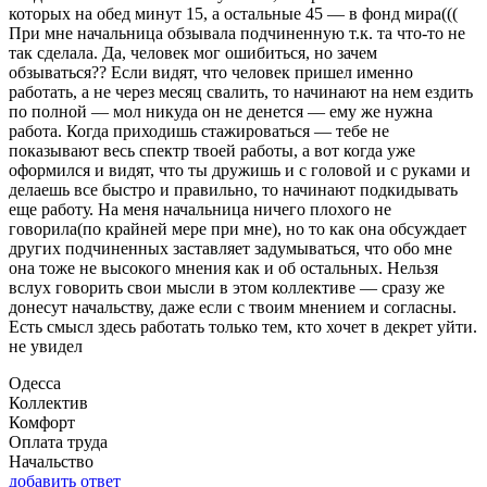
которых на обед минут 15, а остальные 45 — в фонд мира(((
При мне начальница обзывала подчиненную т.к. та что-то не
так сделала. Да, человек мог ошибиться, но зачем
обзываться?? Если видят, что человек пришел именно
работать, а не через месяц свалить, то начинают на нем ездить
по полной — мол никуда он не денется — ему же нужна
работа. Когда приходишь стажироваться — тебе не
показывают весь спектр твоей работы, а вот когда уже
оформился и видят, что ты дружишь и с головой и с руками и
делаешь все быстро и правильно, то начинают подкидывать
еще работу. На меня начальница ничего плохого не
говорила(по крайней мере при мне), но то как она обсуждает
других подчиненных заставляет задумываться, что обо мне
она тоже не высокого мнения как и об остальных. Нельзя
вслух говорить свои мысли в этом коллективе — сразу же
донесут начальству, даже если с твоим мнением и согласны.
Есть смысл здесь работать только тем, кто хочет в декрет уйти.
не увидел
Одесса
Коллектив
Комфорт
Оплата труда
Начальство
добавить ответ